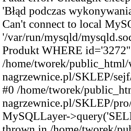
'Błąd podczas wykonywania
Can't connect to local MyS
'/var/run/mysqld/mysqld.
Produkt WHERE id='3272''
/home/tworek/public_html
nagrzewnice.pl/SKLEP/sejf/
#0 /home/tworek/public_ht
nagrzewnice.pl/SKLEP/pro/
MySQLLayer->query('SELE
thrown in /home/tworek/pu