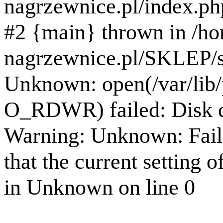
nagrzewnice.pl/index.ph
#2 {main} thrown in /h
nagrzewnice.pl/SKLEP/se
Unknown: open(/var/lib
O_RDWR) failed: Disk q
Warning: Unknown: Failed
that the current setting o
in Unknown on line 0