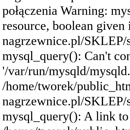
połączenia Warning: mys
resource, boolean given
nagrzewnice.pl/SKLEP/se
mysql_query(): Can't co
'/var/run/mysqld/mysqld.
/home/tworek/public_ht
nagrzewnice.pl/SKLEP/se
mysql_query(): A link to 