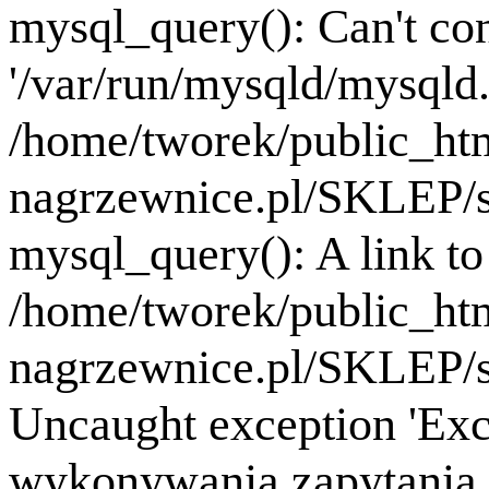
mysql_query(): Can't co
'/var/run/mysqld/mysqld.
/home/tworek/public_ht
nagrzewnice.pl/SKLEP/se
mysql_query(): A link to 
/home/tworek/public_ht
nagrzewnice.pl/SKLEP/se
Uncaught exception 'Exc
wykonywania zapytania B