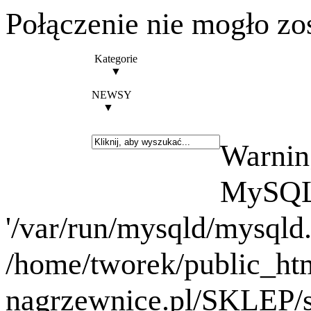
Połączenie nie mogło zo
Kategorie
▼
NEWSY
▼
Warning
MySQL 
'/var/run/mysqld/mysqld.
/home/tworek/public_ht
nagrzewnice.pl/SKLEP/se