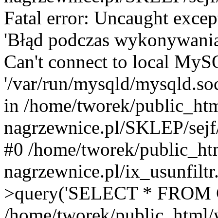
Fatal error: Uncaught excep
'Błąd podczas wykonywania
Can't connect to local MyS
'/var/run/mysqld/mysqld.s
in /home/tworek/public_ht
nagrzewnice.pl/SKLEP/sejf/
#0 /home/tworek/public_ht
nagrzewnice.pl/ix_usunfil
>query('SELECT * FROM C.
/home/tworek/public_html