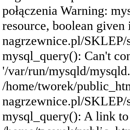
połączenia Warning: mys
resource, boolean given
nagrzewnice.pl/SKLEP/se
mysql_query(): Can't co
'/var/run/mysqld/mysqld.
/home/tworek/public_ht
nagrzewnice.pl/SKLEP/se
mysql_query(): A link to 