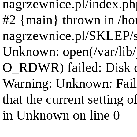
nagrzewnice.pl/index.ph
#2 {main} thrown in /h
nagrzewnice.pl/SKLEP/se
Unknown: open(/var/lib
O_RDWR) failed: Disk q
Warning: Unknown: Failed
that the current setting o
in Unknown on line 0