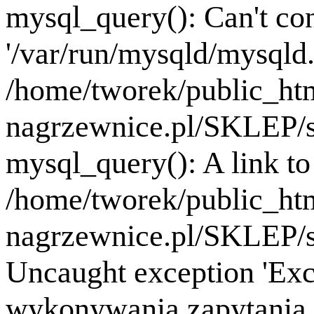
mysql_query(): Can't co
'/var/run/mysqld/mysqld.
/home/tworek/public_ht
nagrzewnice.pl/SKLEP/se
mysql_query(): A link to 
/home/tworek/public_ht
nagrzewnice.pl/SKLEP/se
Uncaught exception 'Exc
wykonywania zapytania B