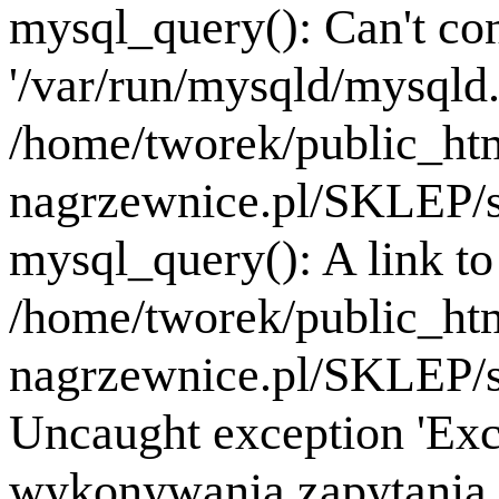
mysql_query(): Can't co
'/var/run/mysqld/mysqld.
/home/tworek/public_ht
nagrzewnice.pl/SKLEP/se
mysql_query(): A link to 
/home/tworek/public_ht
nagrzewnice.pl/SKLEP/se
Uncaught exception 'Exc
wykonywania zapytania B