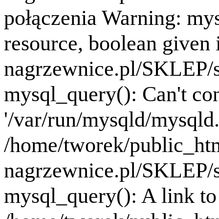
połączenia Warning: mys
resource, boolean given
nagrzewnice.pl/SKLEP/se
mysql_query(): Can't co
'/var/run/mysqld/mysqld.
/home/tworek/public_ht
nagrzewnice.pl/SKLEP/se
mysql_query(): A link to 