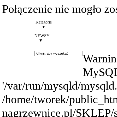
Połączenie nie mogło zo
Kategorie
▼
NEWSY
▼
Warning
MySQL 
'/var/run/mysqld/mysqld.
/home/tworek/public_ht
nagrzewnice.pl/SKLEP/se